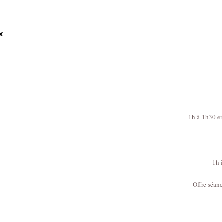
x
1h à
1h30 en
1h 
Offre séan